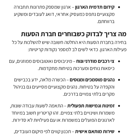
קידום תדמית הארגון
– ארגון שמספק פתרונות תחבורה
מקצועיים נתפס כמעסיק אחראי, דואג לעובדים ומשקיע
ברווחתם.
מה צריך לבדוק כשבוחרים חברת הסעות
בחירה ב
חברת הסעות
היא החלטה חשובה שיש להשלכות על כל
פעילות הארגון. כדאי לשים לב למספר נקודות קריטיות:
צי רכבים מודרני ונוח
– מיניבוסים ואוטובוסים ממוזגים, עם
כיסאות נוחים ומערכות בטיחות מתקדמות.
נהגים מוסמכים ומנוסים
– הכשרה מלאה, ידע בכבישים
והקפדה על בטיחות. נהגים מקצועיים מסייעים גם בניהול
מקרים בלתי צפויים בדרכים.
זמינות וגמישות תפעולית
– התאמה לשעות עבודה שונות,
משמרות ושינויים בלתי צפויים. זהו קריטריון חשוב במיוחד
לארגונים הפועלים במשמרות או עם פעילויות לא סדירות.
שירות מותאם אישית
– תכנון קווים לפי מיקום העובדים,